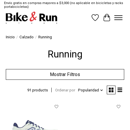
Envío gratis en compras mayores a $3,000 (no aplicable en bicicletas y racks
portabicicletas)
Lista de deseos
Cesta
Inicio
/
Calzado
/
Running
Running
Mostrar Filtros
91 products
Ordenar por
Popularidad