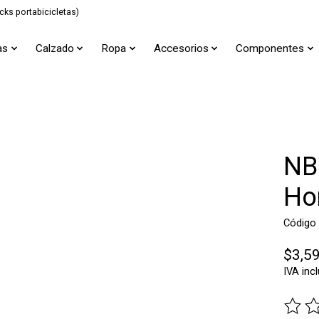
cks portabicicletas)
as
Calzado
Ropa
Accesorios
Componentes
NB
Ho
Código
$3,5
IVA inc
The ra