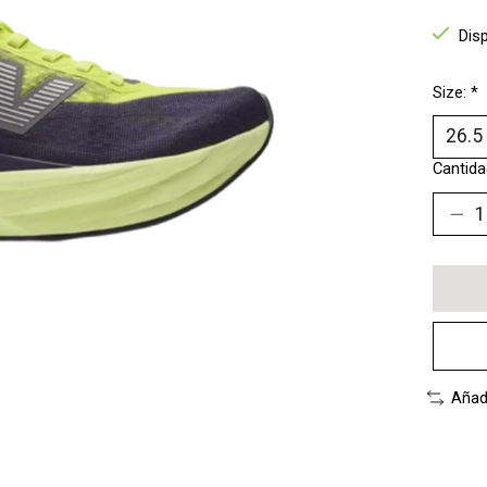
Dis
Size:
*
Cantida
Añad