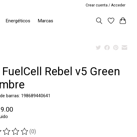
Crear cuenta / Acceder
Energéticos
Marcas
 FuelCell Rebel v5 Green
mbre
 de barras: 198689440641
99.00
luido
(0)
ting of this product is
0
out of 5