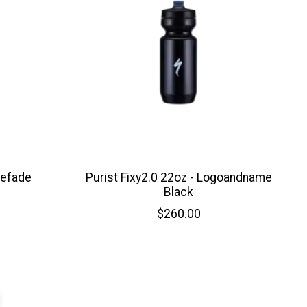
nefade
Purist Fixy2.0 22oz - Logoandname
Black
$260.00