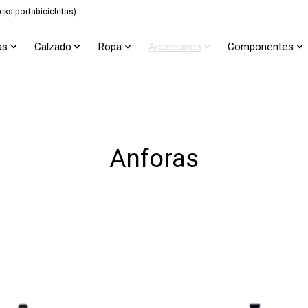
cks portabicicletas)
as
Calzado
Ropa
Accesorios
Componentes
Anforas