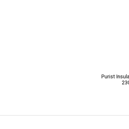
Purist Insu
23O