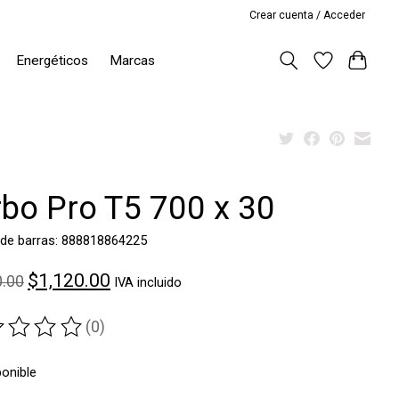
Crear cuenta / Acceder
Energéticos
Marcas
rbo Pro T5 700 x 30
 de barras: 888818864225
$1,120.00
0.00
IVA incluido
(0)
ting of this product is
0
out of 5
ponible