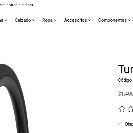
cks portabicicletas)
as
Calzado
Ropa
Accesorios
Componentes
Tu
Código
$1,40
The ra
Dis