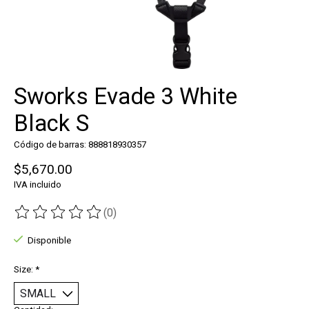
Sworks Evade 3 White
Black S
Código de barras: 888818930357
$5,670.00
IVA incluido
(0)
The rating of this product is
0
out of 5
Disponible
Size:
*