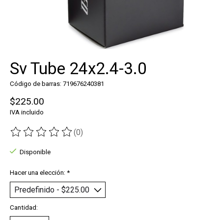
Sv Tube 24x2.4-3.0
Código de barras: 719676240381
$225.00
IVA incluido
(0)
The rating of this product is
0
out of 5
Disponible
Hacer una elección:
*
Cantidad: