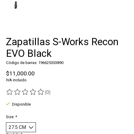
Zapatillas S-Works Recon
EVO Black
Código de barras: 196625303890
$11,000.00
IVA incluido
(0)
The rating of this product is
0
out of 5
Disponible
Size:
*