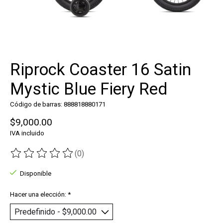
Riprock Coaster 16 Satin
Mystic Blue Fiery Red
Código de barras: 888818880171
$9,000.00
IVA incluido
(0)
The rating of this product is
0
out of 5
Disponible
Hacer una elección:
*