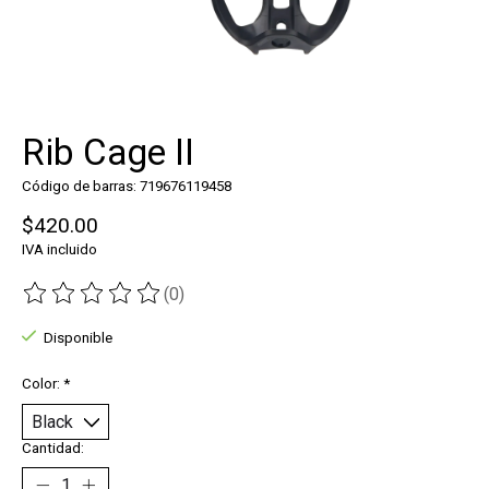
Rib Cage II
Código de barras: 719676119458
$420.00
IVA incluido
(0)
The rating of this product is
0
out of 5
Disponible
Color:
*
Cantidad: