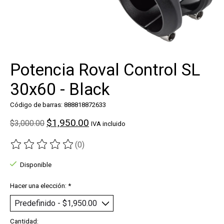
Potencia Roval Control SL
30x60 - Black
Código de barras: 888818872633
$1,950.00
$3,000.00
IVA incluido
(0)
The rating of this product is
0
out of 5
Disponible
Hacer una elección:
*
Cantidad: