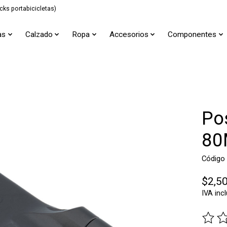
cks portabicicletas)
as
Calzado
Ropa
Accesorios
Componentes
Po
80
Código
$2,5
IVA inc
The ra