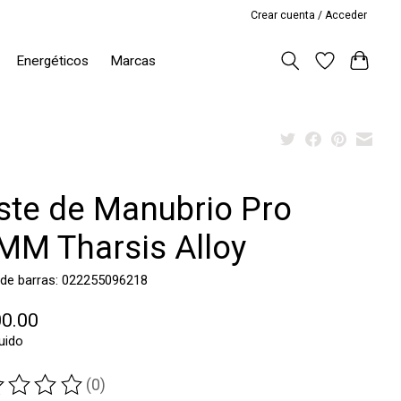
Crear cuenta / Acceder
Energéticos
Marcas
ste de Manubrio Pro
MM Tharsis Alloy
 de barras: 022255096218
00.00
luido
(0)
ting of this product is
0
out of 5