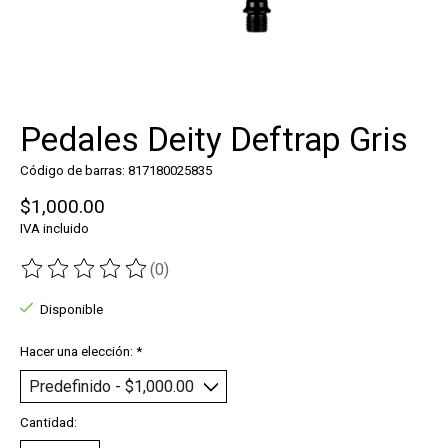
Pedales Deity Deftrap Gris
Código de barras: 817180025835
$1,000.00
IVA incluido
(0)
The rating of this product is
0
out of 5
Disponible
Hacer una elección:
*
Cantidad: