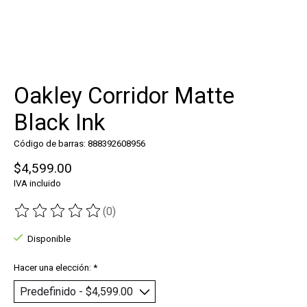
Oakley Corridor Matte
Black Ink
Código de barras: 888392608956
$4,599.00
IVA incluido
(0)
The rating of this product is
0
out of 5
Disponible
Hacer una elección:
*