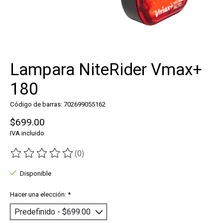
Lampara NiteRider Vmax+
180
Código de barras: 702699055162
$699.00
IVA incluido
(0)
The rating of this product is
0
out of 5
Disponible
Hacer una elección:
*