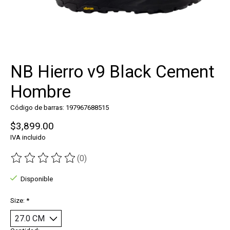
NB Hierro v9 Black Cement
Hombre
Código de barras: 197967688515
$3,899.00
IVA incluido
(0)
The rating of this product is
0
out of 5
Disponible
Size:
*