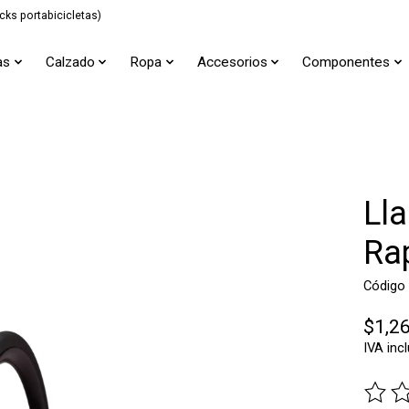
cks portabicicletas)
as
Calzado
Ropa
Accesorios
Componentes
Ll
Ra
Código
$1,2
IVA inc
The ra