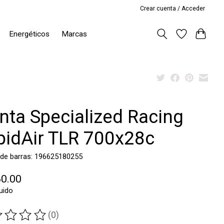
Crear cuenta / Acceder
Energéticos
Marcas
anta Specialized Racing
pidAir TLR 700x28c
 de barras: 196625180255
60.00
luido
(0)
ting of this product is
0
out of 5