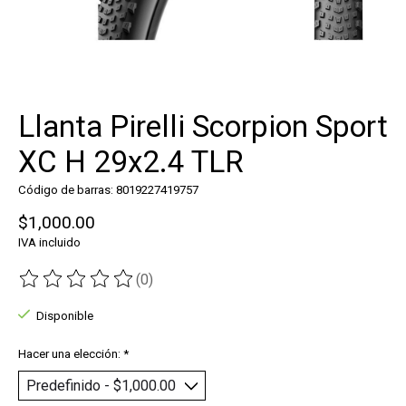
Llanta Pirelli Scorpion Sport
XC H 29x2.4 TLR
Código de barras: 8019227419757
$1,000.00
IVA incluido
(0)
The rating of this product is
0
out of 5
Disponible
Hacer una elección:
*