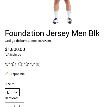
Foundation Jersey Men Blk
Código de barras: 888818999958
$1,800.00
IVA incluido
(0)
The rating of this product is
0
out of 5
Disponible
Size:
*
Cantidad: