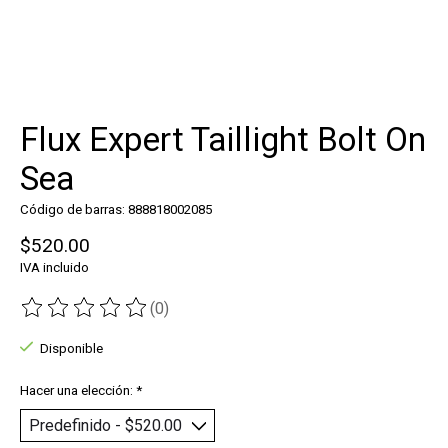
Flux Expert Taillight Bolt On
Sea
Código de barras: 888818002085
$520.00
IVA incluido
(0)
The rating of this product is
0
out of 5
Disponible
Hacer una elección:
*