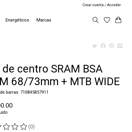
Crear cuenta / Acceder
Energéticos
Marcas
e de centro SRAM BSA
M 68/73mm + MTB WIDE
 de barras: 710845857911
00.00
luido
(0)
ting of this product is
0
out of 5