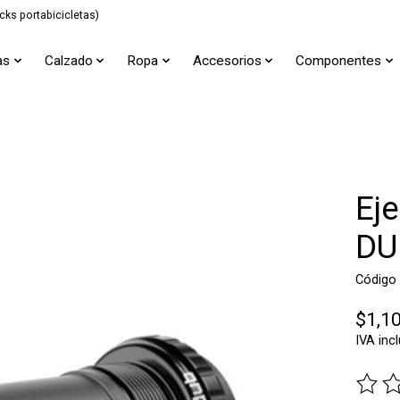
cks portabicicletas)
as
Calzado
Ropa
Accesorios
Componentes
Ej
DU
Código
$1,1
IVA inc
The ra