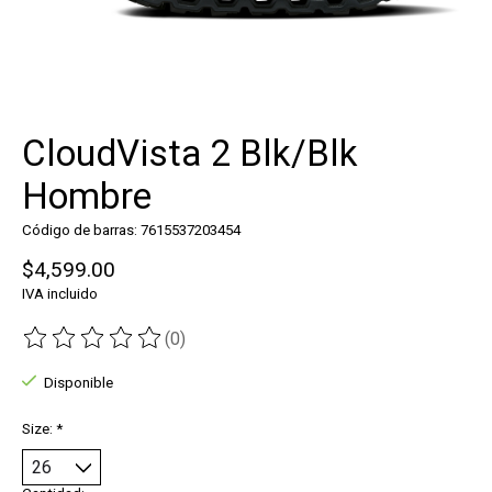
CloudVista 2 Blk/Blk
Hombre
Código de barras: 7615537203454
$4,599.00
IVA incluido
(0)
The rating of this product is
0
out of 5
Disponible
Size:
*