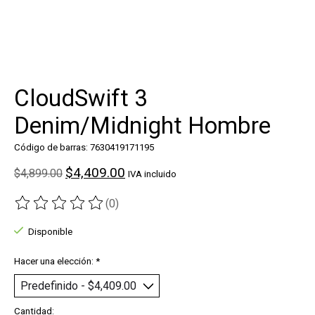
CloudSwift 3
Denim/Midnight Hombre
Código de barras: 7630419171195
$4,409.00
$4,899.00
IVA incluido
(0)
The rating of this product is
0
out of 5
Disponible
Hacer una elección:
*
Cantidad: