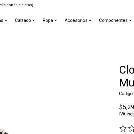
cks portabicicletas)
as
Calzado
Ropa
Accesorios
Componentes
Clo
Mu
Código
$5,2
IVA inc
The ra