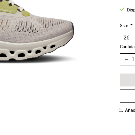
Dis
Size:
*
Cantida
Añad