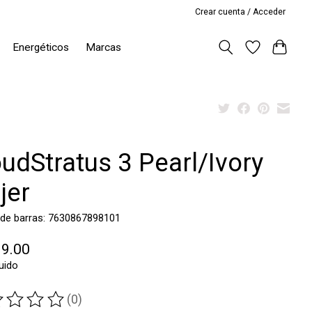
Crear cuenta / Acceder
Energéticos
Marcas
udStratus 3 Pearl/Ivory
jer
 de barras: 7630867898101
99.00
luido
(0)
ting of this product is
0
out of 5