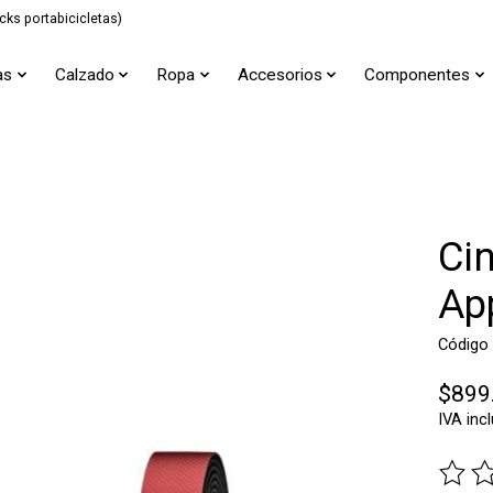
cks portabicicletas)
as
Calzado
Ropa
Accesorios
Componentes
Ci
Ap
Código
$899
IVA inc
The ra