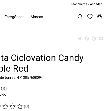
Crear cuenta / Acceder
Energéticos
Marcas
nta Ciclovation Candy
ple Red
 de barras: 4713057608094
.00
luido
(0)
ting of this product is
0
out of 5