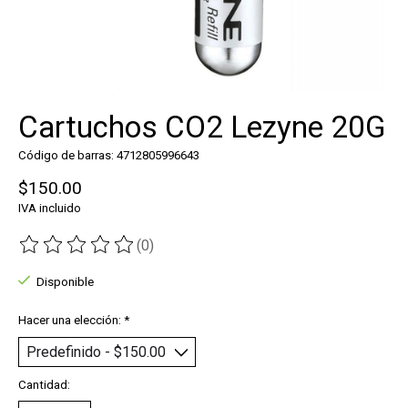
Cartuchos CO2 Lezyne 20G
Código de barras: 4712805996643
$150.00
IVA incluido
(0)
The rating of this product is
0
out of 5
Disponible
Hacer una elección:
*
Cantidad: