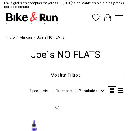
Envío gratis en compras mayores a $3,000 (no aplicable en bicicletas y racks
portabicicletas)
Lista de deseos
Cesta
Inicio
/
Marcas
/
Joe´s NO FLATS
Joe´s NO FLATS
Mostrar Filtros
1 products
Ordenar por
Popularidad