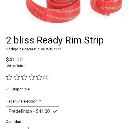
2 bliss Ready Rim Strip
Código de barras: 719676357171
$41.00
IVA incluido
(0)
The rating of this product is
0
out of 5
Disponible
Hacer una elección:
*
Cantidad: